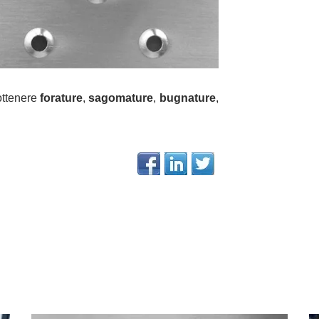
ottenere
forature
,
sagomature
,
bugnature
,