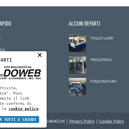
APIDO
ALCUNI REPARTI
TAGLIO LASER
E
NDA
×
PARTI
PRESSOPIEGA
NTERIA
TIMENTI
PUNZONATURA
ATTI
ttività,
kie". Puoi
amite il link
te confermi di
 la
cookie policy
.
A TUTTI E CHIUDI
Menta Srl | P.IVA: 02904840234 |
Privacy Policy
|
Cookie Policy