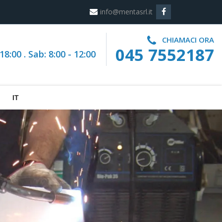
info@mentasrl.it
CHIAMACI ORA
045 7552187
18:00 . Sab: 8:00 - 12:00
IT