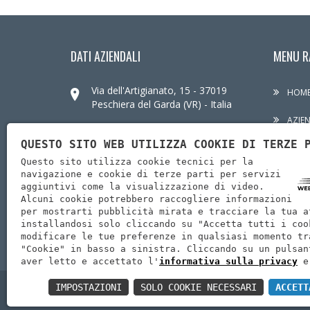
DATI AZIENDALI
MENU R
Via dell'Artigianato, 15 - 37019
HOM
Peschiera del Garda (VR) - Italia
AZIE
info@mentasrl.it
QUESTO SITO WEB UTILIZZA COOKIE DI TERZE 
CARPE
Questo sito utilizza cookie tecnici per la
045 7552187
navigazione e cookie di terze parti per servizi
ALLES
aggiuntivi come la visualizzazione di video.
Alcuni cookie potrebbero raccogliere informazioni
CONT
per mostrarti pubblicità mirata e tracciare la tua a
installandosi solo cliccando su "Accetta tutti i coo
modificare le tue preferenze in qualsiasi momento tr
"Cookie" in basso a sinistra. Cliccando su un pulsan
aver letto e accettato l'
informativa sulla privacy
e
IMPOSTAZIONI
SOLO COOKIE NECESSARI
ACCETT